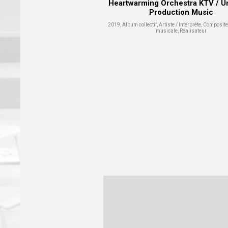
Heartwarming Orchestra KTV / Un
Production Music
2019, Album collectif, Artiste / Interprète, Composite
musicale, Réalisateur