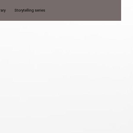
rary
Storytelling series