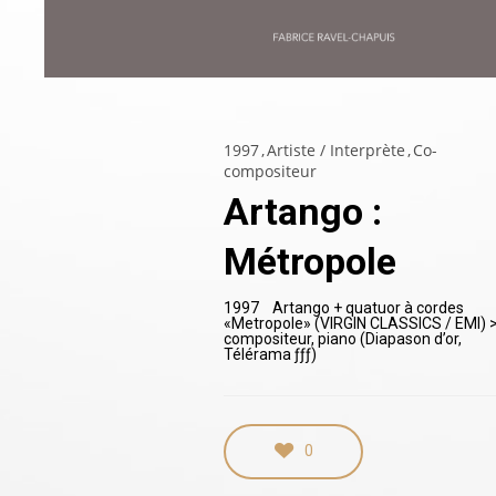
1997
Artiste / Interprète
Co-
compositeur
Artango :
Métropole
1997 Artango
+ quatuor à cordes
«
Metropole
» (VIRGIN CLASSICS / EMI)
compositeur, piano (Diapason d’or,
Télérama ƒƒƒ)
0