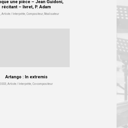
nque une pièce – Jean Guidoni,
récitant – livret, P. Adam
 Artiste / Interprète, Compositeur, Réalisateur
Artango : In extremis
2003, Artiste / Interprète, Co-compositeur