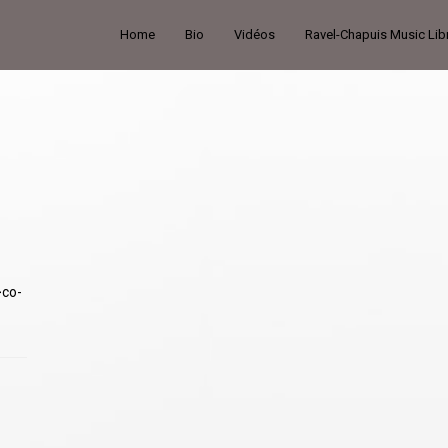
Home
Bio
Vidéos
Ravel-Chapuis Music Lib
>
co-