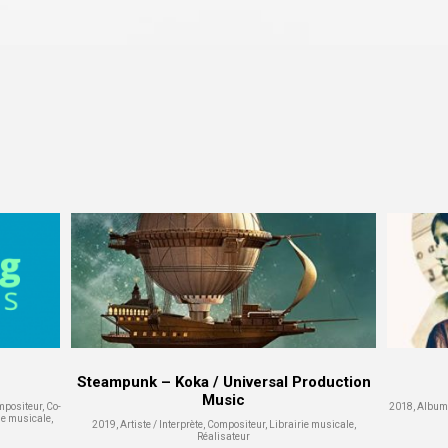
Steampunk – Koka / Universal Production
Music
mpositeur, Co-
2018, Album c
ie musicale,
2019, Artiste / Interprète, Compositeur, Librairie musicale,
Réalisateur