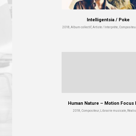
Intelligentsia / Poke
2018, Album collectif, Artiste / Interprète, Compositeu
Human Nature – Motion Focus
2018, Compositeur, Librairie musicale, Réali