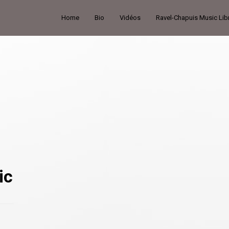
Home
Bio
Vidéos
Ravel-Chapuis Music Lib
ic