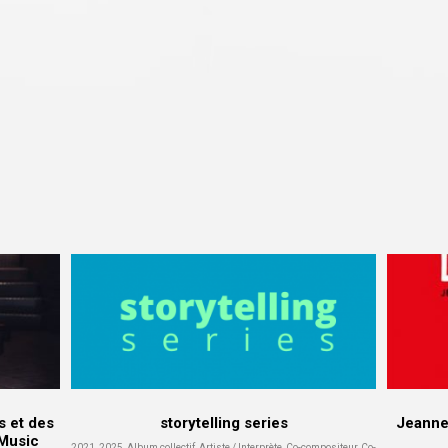
s et des
storytelling series
Jeanne 
 Music
2021, 2025, Album collectif, Artiste / Interprète, Co-compositeur, Co-