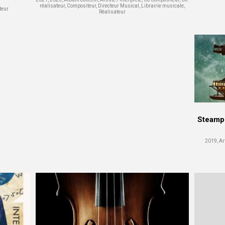
réalisateur, Compositeur, Directeur Musical, Librairie musicale,
teur
Réalisateur
Steampu
2019, Art