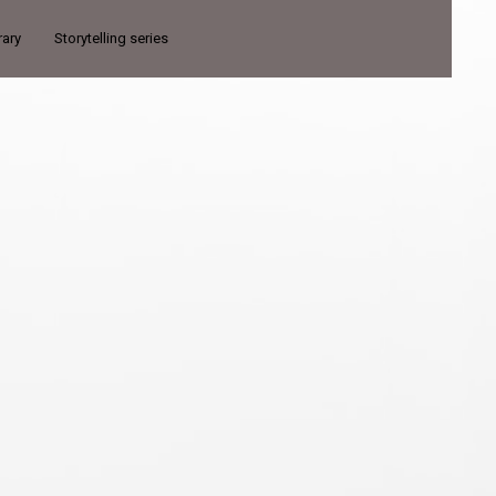
rary
Storytelling series