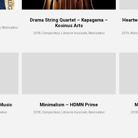
Drama String Quartet – Kapagama –
Heartw
Kosinus Arts
r, Réalisateur
2018, Compositeur, Librairie musicale, Réalisateur
2019, Album 
 Music
Minimalism – HDMN Prime
M
sateur
2018, Compositeur, Librairie musicale, Réalisateur
2018,