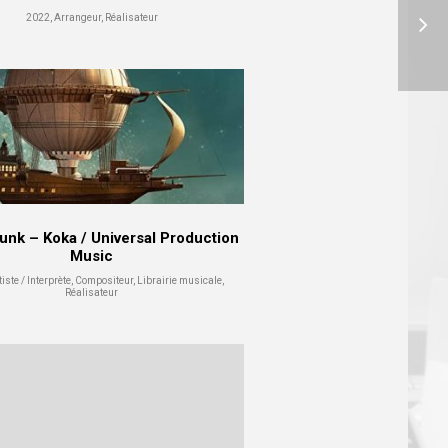
2022, Arrangeur, Réalisateur
nk – Koka / Universal Production
Music
iste / Interprète, Compositeur, Librairie musicale,
Réalisateur