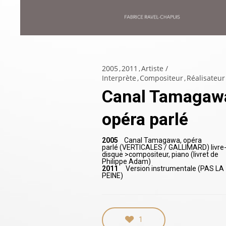
2005
2011
Artiste /
Interprète
Compositeur
Réalisateur
Canal Tamagaw
opéra parlé
2005
Canal Tamagawa, opéra
parlé (VERTICALES / GALLIMARD) livre
disque >compositeur, piano (livret de
Philippe Adam)
2011
Version instrumentale (PAS LA
PEINE)
1