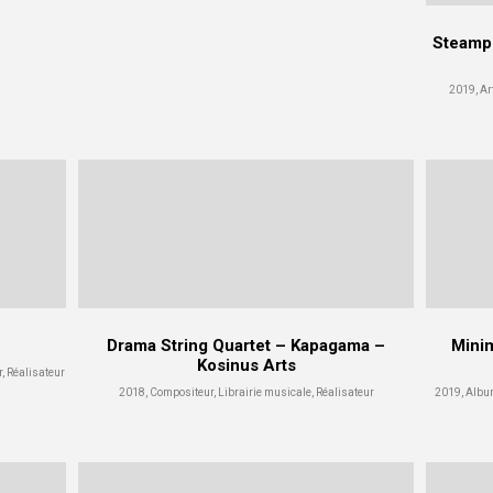
Steampu
2019, Art
Drama String Quartet – Kapagama –
Minim
Kosinus Arts
r, Réalisateur
2018, Compositeur, Librairie musicale, Réalisateur
2019, Album 