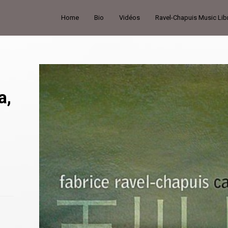
Home
Bio
Vidéos
Ravel-Chapuis Music Lib
a,
-