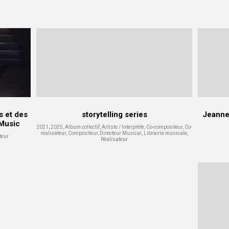
s et des
storytelling series
Jeanne 
 Music
2021, 2025, Album collectif, Artiste / Interprète, Co-compositeur, Co-
réalisateur, Compositeur, Directeur Musical, Librairie musicale,
teur
Réalisateur