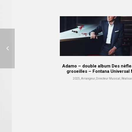
Adamo – double album Des nèfle
groseilles – Fontana Universal
2025, Arrangeur, Directeur Musical, Réalisa