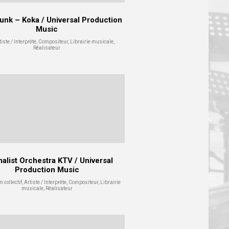
nk – Koka / Universal Production
Music
iste / Interprète, Compositeur, Librairie musicale,
Réalisateur
alist Orchestra KTV / Universal
Production Music
collectif, Artiste / Interprète, Compositeur, Librairie
musicale, Réalisateur