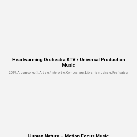
Heartwarming Orchestra KTV / Universal Production
Music
2019, Album collectif, Artiste / Interprète, Compositeur, Librairie musicale, Réalisateur
Human Nature – Motion Focus Music